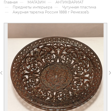
Главная
МАГАЗИН
АНТИКВАРИАТ
Предметы интерьера
Чугунная пластика
Ажурная тарелка Россия 1888 г РемезовЪ