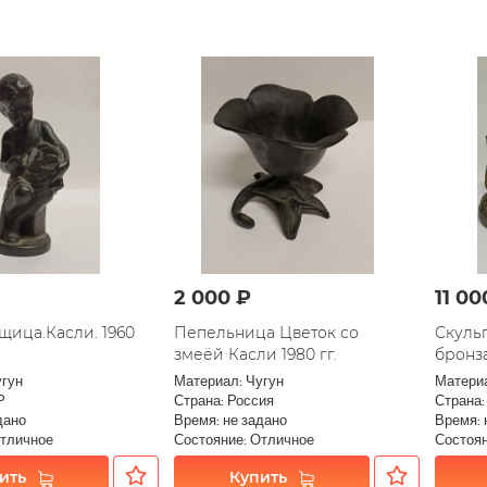
2 000 ₽
11 00
ица.Касли. 1960
Пепельница Цветок со
Скуль
змеёй Касли 1980 гг.
бронз
угун
Материал: Чугун
Материа
Р
Страна: Россия
Страна
дано
Время: не задано
Время: 
Отличное
Состояние: Отличное
Состоян
ить
Купить