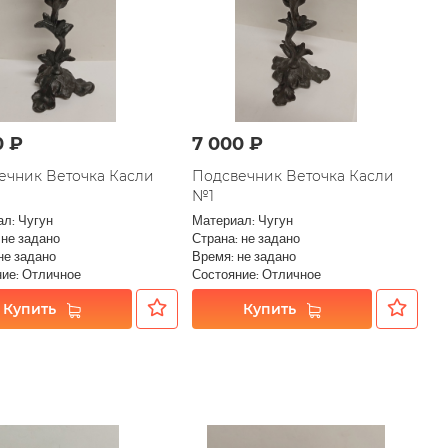
0 ₽
7 000 ₽
ечник Веточка Касли
Подсвечник Веточка Касли
№1
л: Чугун
Материал: Чугун
 не задано
Страна: не задано
не задано
Время: не задано
ие: Отличное
Состояние: Отличное
Купить
Купить