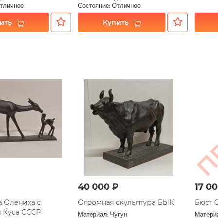
Отличное
Состояние: Отличное
ить
Купить
40 000 ₽
17 0
а Олениха с
Огромная скульптура БЫК
Бюст 
 Куса СССР
Материал: Чугун
Материа