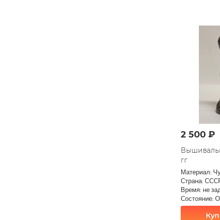
2 500 ₽
Вышивальщ
гг
Материал: Ч
Страна: ССС
Время: не за
Состояние: 
Куп