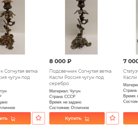
8 000 ₽
7 00
к Согнутая ветка
Подсвечник Согнутая ветка
Статуэ
сия чугун под
Касли Россия чугун под
Касли
серебро
Материа
Страна:
угун
Материал: Чугун
Время: 
Р
Страна: СССР
Состоян
дано
Время: не задано
Отличное
Состояние: Отличное
ить
Купить