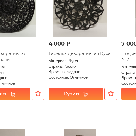
4 000 ₽
7 00
екоративная
Тарелка декоративная Куса
Подсв
асли
№2
Материал: Чугун
Страна: Россия
угун
Материа
Время: не задано
ия
Страна:
Состояние: Отличное
дано
Время: 
Отличное
Состоян
ить
Купить