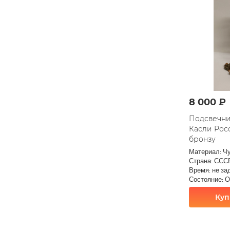
8 000 ₽
Подсвечни
Касли Рос
бронзу
Материал: Ч
Страна: ССС
Время: не за
Состояние: 
Куп