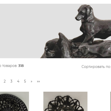
 товаров:
318
Сортировать по:
2
3
4
5
»
»»