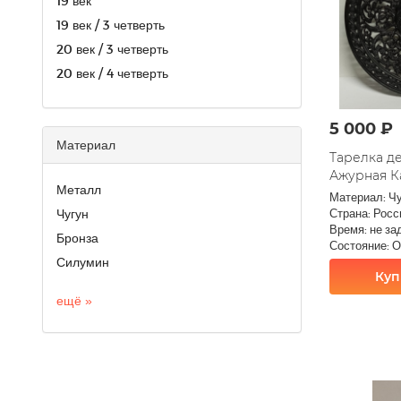
19 век
19 век / 3 четверть
20 век / 3 четверть
20 век / 4 четверть
5 000 ₽
Материал
Тарелка д
Ажурная К
Металл
Материал: Ч
Чугун
Страна: Росс
Время: не за
Бронза
Состояние: 
Силумин
Куп
ещё »