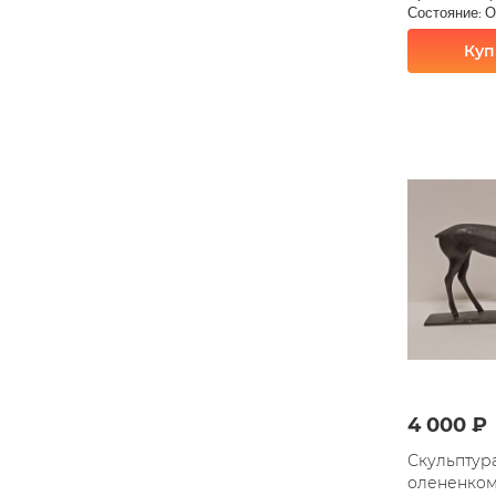
Состояние: 
Куп
4 000 ₽
Скульптур
олененком