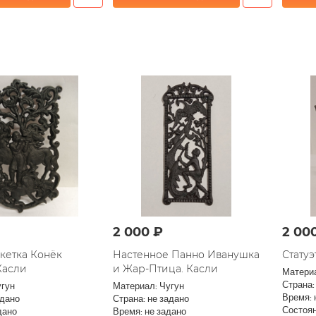
2 000 ₽
2 00
кетка Конёк
Настенное Панно Иванушка
Стату
Касли
и Жар-Птица. Касли
Материа
Страна:
угун
Материал: Чугун
Время: 
адано
Страна: не задано
Состоян
дано
Время: не задано