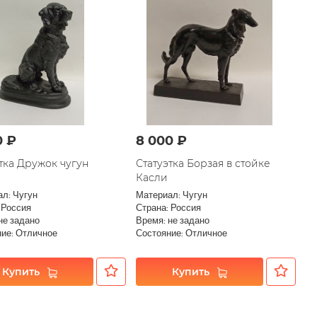
0 ₽
8 000 ₽
тка Дружок чугун
Статуэтка Борзая в стойке
Касли
л: Чугун
Материал: Чугун
 Россия
Страна: Россия
не задано
Время: не задано
ие: Отличное
Состояние: Отличное
Купить
Купить