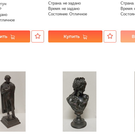
Страна: не задано
Страна:
угун
Время: не задано
Время: 
Р
Состояние: Отличное
Состоян
дано
Отличное
ить
Купить
В