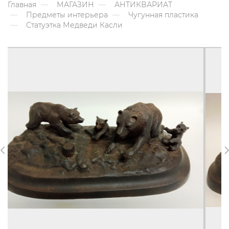
Главная
МАГАЗИН
АНТИКВАРИАТ
Предметы интерьера
Чугунная пластика
Статуэтка Медведи Касли