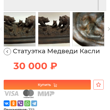
Статуэтка Медведи Касли
30 000 ₽
Купить
Просмотров:
722