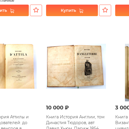
Отличное
ить
Купить
10 000 ₽
3 00
ория Аттилы и
Книга История Англии, том
Книга
ователей: до
Династия Тюдоров, авт
Визан
 венгров в
Давид Хьюм, Париж 1854
цивили