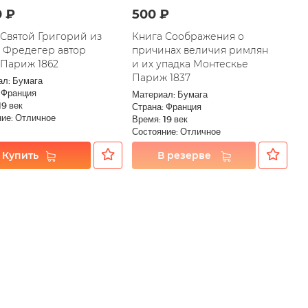
0 ₽
500 ₽
 Святой Григорий из
Книга Соображения о
и Фредегер автор
причинах величия римлян
 Париж 1862
и их упадка Монтескье
Париж 1837
ал: Бумага
 Франция
Материал: Бумага
19 век
Страна: Франция
ие: Отличное
Время: 19 век
Состояние: Отличное
Купить
В резерве