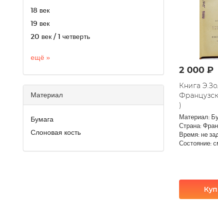
18 век
19 век
20 век / 1 четверть
ещё »
2 000 ₽
Книга Э.З
Материал
Французско
)
Материал: Б
Бумага
Страна: Фра
Слоновая кость
Время: не за
Состояние: с
Куп