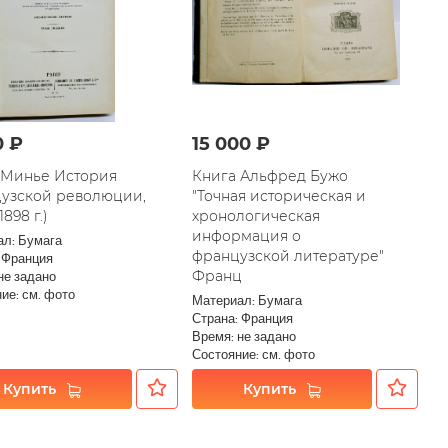
0 ₽
15 000 ₽
 Минье История
Книга Альфред Бужо
узской революции,
"Точная историческая и
1898 г.)
хронологическая
информация о
ал: Бумага
французской литературе"
 Франция
Франц
не задано
ие: см. фото
Материал: Бумага
Страна: Франция
Время: не задано
Состояние: см. фото
Купить
Купить