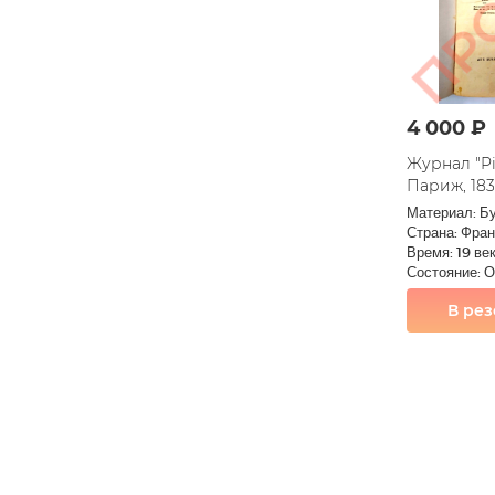
4 000 ₽
Журнал "Pi
Париж, 183
Материал: Б
Страна: Фра
Время: 19 ве
Состояние: 
В ре