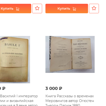
Купить
Купить
0 ₽
3 000 ₽
 Василий I император
Книга Рассказы о временах
тии и византийская
Меровингов автор Огюстен
зация в 9 веке автор
Тьерри Париж 1880