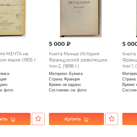
5 000 ₽
5 00
оля МЕЧТА на
Книга Минье История
Книга
м языке (1905 г.
Французской революции,
Франц
том 2, (1898 г.)
том 1, (
умага
Материал: Бумага
Матери
нция
Страна: Франция
Страна:
дано
Время: не задано
Время: 
м. фото
Состояние: см. фото
Состоян
ить
Купить