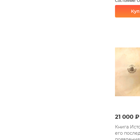
Состояние: 
Куп
21 000 ₽
Книга Ист
его послед
появления