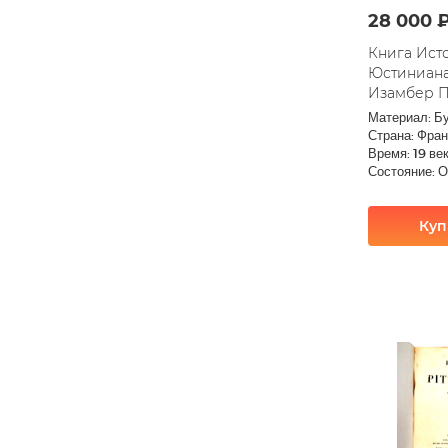
28 000 
Книга Ист
Юстиниана 
Изамбер П
Материал: Б
Страна: Фра
Время: 19 ве
Состояние: 
Куп