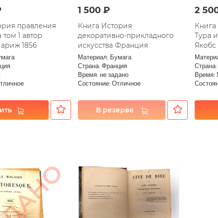
₽
1 500 ₽
2 50
ория правления
Книга История
Книга
том 1 автор
декоративно-прикладного
Тура 
ариж 1856
искусства Франция
Якобс
умага
Материал: Бумага
Матери
нция
Страна: Франция
Страна:
к
Время: не задано
Время: 
Отличное
Состояние: Отличное
Состоян
ить
В резерве