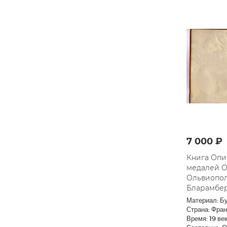
7 000 ₽
Книга Опи
медалей О
Ольвиопол
Бларамбер
Материал: Б
Страна: Фра
Время: 19 ве