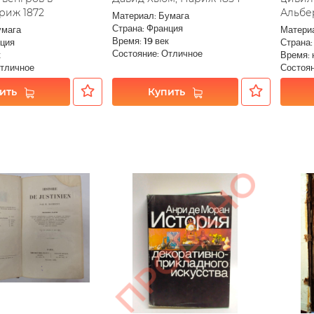
риж 1872
Альбе
Материал: Бумага
Страна: Франция
умага
Матери
Время: 19 век
нция
Страна:
Состояние: Отличное
к
Время: 
Отличное
Состоян
ить
Купить