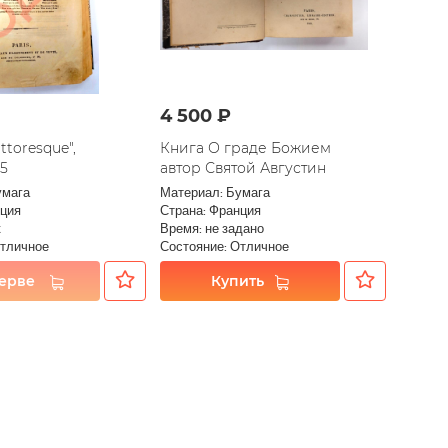
4 500 ₽
ttoresque",
Книга О граде Божием
5
автор Святой Августин
умага
Материал: Бумага
нция
Страна: Франция
к
Время: не задано
Отличное
Состояние: Отличное
зерве
Купить