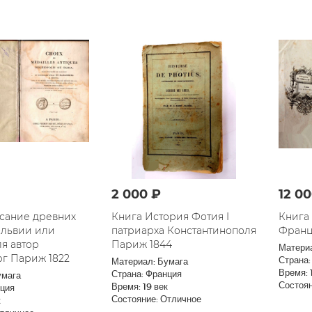
2 000 ₽
12 0
сание древних
Книга История Фотия I
Книга
львии или
патриарха Константинополя
Франц
я автор
Париж 1844
Матери
г Париж 1822
Страна:
Материал: Бумага
Время: 
Страна: Франция
умага
Состоян
Время: 19 век
нция
Состояние: Отличное
к