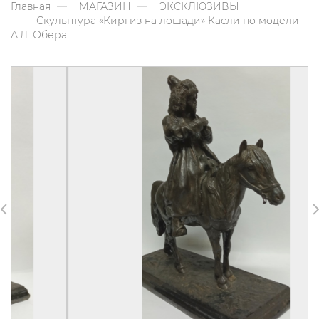
Главная
МАГАЗИН
ЭКСКЛЮЗИВЫ
Скульптура «Киргиз на лошади» Касли по модели
А.Л. Обера