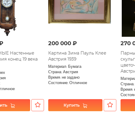
 ₽
200 000 ₽
270 
ЫЕ Настенные
Картина Зима Пауль Клее
Парны
рия конец 19 века
Австрия 1939
скуль
цветоч
Материал: Бумага
Австри
Страна: Австрия
рех
Время: не задано
рия
Матери
Состояние: Отличное
к
Страна:
Отличное
Время: 
Состоян
ить
Купить