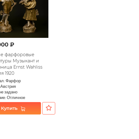
000 ₽
е фарфоровые
птуры Музыкант и
ница Ernst Wahliss
я 1920
ал: Фарфор
 Австрия
не задано
ие: Отличное
Купить