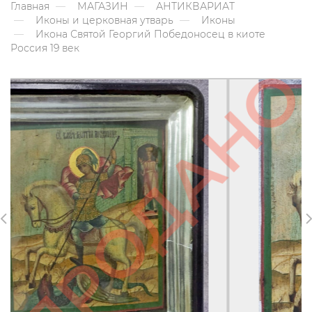
Главная
МАГАЗИН
АНТИКВАРИАТ
Иконы и церковная утварь
Иконы
Икона Святой Георгий Победоносец в киоте
Россия 19 век