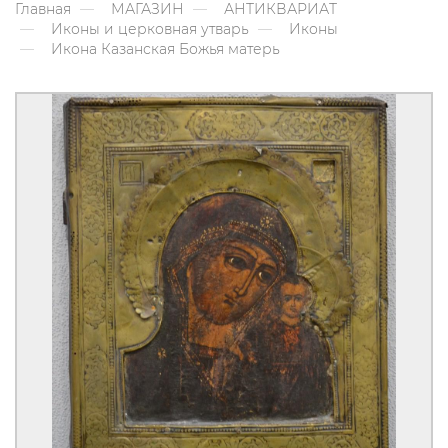
Главная
МАГАЗИН
АНТИКВАРИАТ
Иконы и церковная утварь
Иконы
Икона Казанская Божья матерь