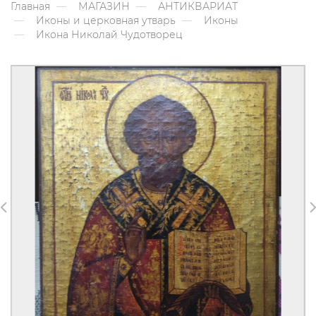
Главная
МАГАЗИН
АНТИКВАРИАТ
Иконы и церковная утварь
Иконы
Икона Николай Чудотворец