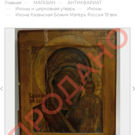
Главная
МАГАЗИН
АНТИКВАРИАТ
Иконы и церковная утварь
Иконы
Икона Казанская Божия Матерь Россия 19 век