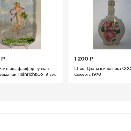
 ₽
1 200 ₽
изитница фарфор ручная
Штоф Цветы шиповника СС
ермания Heinrich&Co 19 век
Сысерть 1970