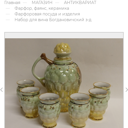
Главная
МАГАЗИН
АНТИКВАРИАТ
Фарфор, фаянс, керамика
Фарфоровая посуда и изделия
Набор для вина Богдановичский з-д