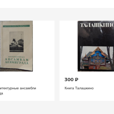
300 ₽
хитектурные ансамбли
Книга Талашкино
да