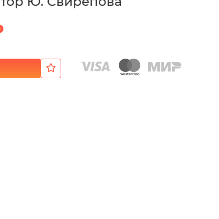
втор Ю. Свирепова
₽