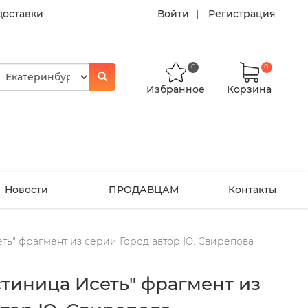
доставки
Войти
Регистрация
0
0
Избранное
Корзина
Новости
ПРОДАВЦАМ
Контакты
ть" фрагмент из серии Город автор Ю. Свирепова
стиница Исеть" фрагмент из