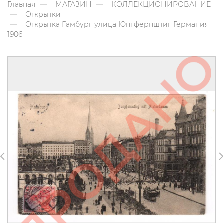
Главная
МАГАЗИН
КОЛЛЕКЦИОНИРОВАНИЕ
Открытки
Открытка Гамбург улица Юнгфернштиг Германия
1906