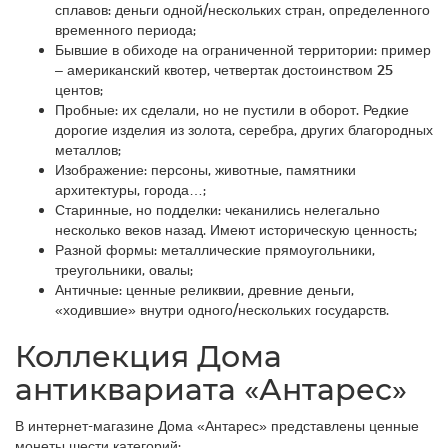
сплавов: деньги одной/нескольких стран, определенного
временного периода;
Бывшие в обиходе на ограниченной территории: пример
– американский квотер, четвертак достоинством 25
центов;
Пробные: их сделали, но не пустили в оборот. Редкие
дорогие изделия из золота, серебра, других благородных
металлов;
Изображение: персоны, животные, памятники
архитектуры, города…;
Старинные, но подделки: чеканились нелегально
несколько веков назад. Имеют историческую ценность;
Разной формы: металлические прямоугольники,
треугольники, овалы;
Античные: ценные реликвии, древние деньги,
«ходившие» внутри одного/нескольких государств.
Коллекция Дома
антиквариата «Антарес»
В интернет-магазине Дома «Антарес» представлены ценные
монеты шести категорий: