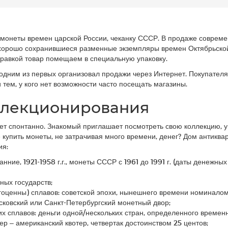
монеты времен царской России, чеканку СССР. В продаже современ
 хорошо сохранившиеся разменные экземпляры времен Октябрьско
тправкой товар помещаем в специальную упаковку.
м одним из первых организовал продажи через Интернет. Покупате
тем, у кого нет возможности часто посещать магазины.
ллекционирования
ет спонтанно. Знакомый приглашает посмотреть свою коллекцию, 
 купить монеты, не затрачивая много времени, денег? Дом антиква
ия:
нние, 1921-1958 г.г., монеты СССР с 1961 до 1991 г. (даты денежны
ных государств;
енны) сплавов: советской эпохи, нынешнего времени номиналом 1-2
сковский или Санкт-Петербургский монетный двор;
 сплавов: деньги одной/нескольких стран, определенного временн
р – американский квотер, четвертак достоинством 25 центов;