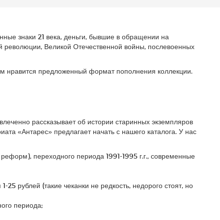
ные знаки 21 века, деньги, бывшие в обращении на
й революции, Великой Отечественной войны, послевоенных
лям нравится предложенный формат пополнения коллекции.
увлеченно рассказывает об истории старинных экземпляров
риата «Антарес» предлагает начать с нашего каталога. У нас
х реформ), переходного периода 1991-1995 г.г., современные
5 рублей (такие чеканки не редкость, недорого стоят, но
ого периода;