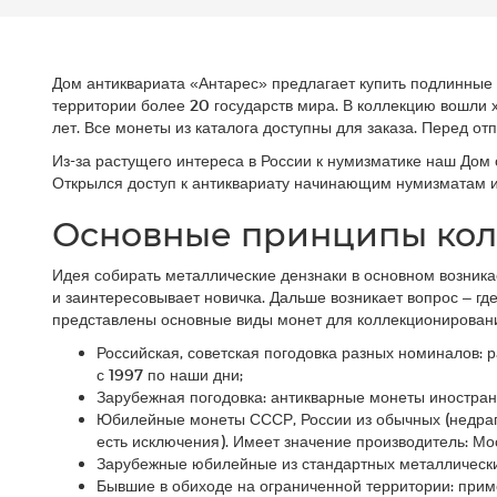
Дом антиквариата «Антарес» предлагает купить подлинные 
территории более 20 государств мира. В коллекцию вошли
лет. Все монеты из каталога доступны для заказа. Перед о
Из-за растущего интереса в России к нумизматике наш До
Открылся доступ к антиквариату начинающим нумизматам и 
Основные принципы ко
Идея собирать металлические дензнаки в основном возника
и заинтересовывает новичка. Дальше возникает вопрос – где
представлены основные виды монет для коллекционирован
Российская, советская погодовка разных номиналов: ра
с 1997 по наши дни;
Зарубежная погодовка: антикварные монеты иностран
Юбилейные монеты СССР, России из обычных (недрагоц
есть исключения). Имеет значение производитель: Мо
Зарубежные юбилейные из стандартных металлических
Бывшие в обиходе на ограниченной территории: приме