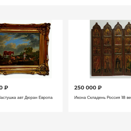
0 ₽
35 000 ₽
адень Россия 18 век
Икона СПАС Господь вседер
Серебро 84 Россия 19 век