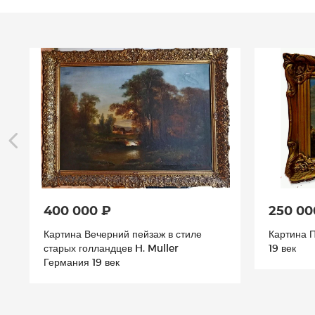
250 000 ₽
250 00
Картина Пастушка авт Дюран Европа
Икона Скл
19 век