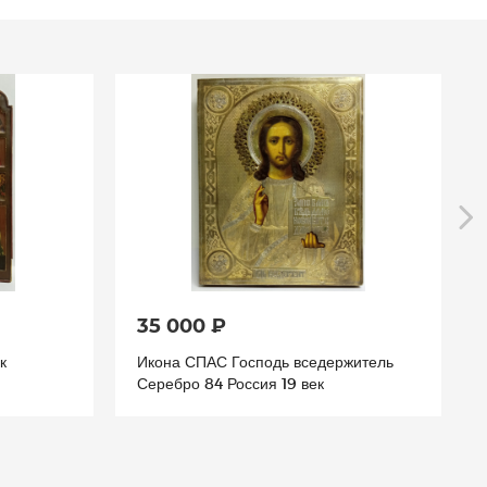
40 000 ₽
житель
Старинная икона Владимирская Божья
матерь 19 век