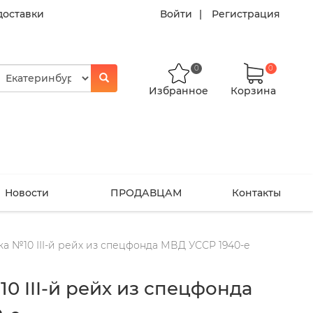
доставки
Войти
Регистрация
0
0
Избранное
Корзина
Новости
ПРОДАВЦАМ
Контакты
а №10 III-й рейх из спецфонда МВД УССР 1940-е
0 III-й рейх из спецфонда