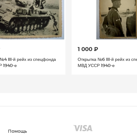
₽
1 000 ₽
№4 III-й рейх из спецфонда
Открытка №6 III-й рейх из с
 1940-е
МВД УССР 1940-е
Помощь