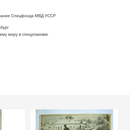
брания Спецфонда МВД УССР
бург
ему миру в спецупаковке