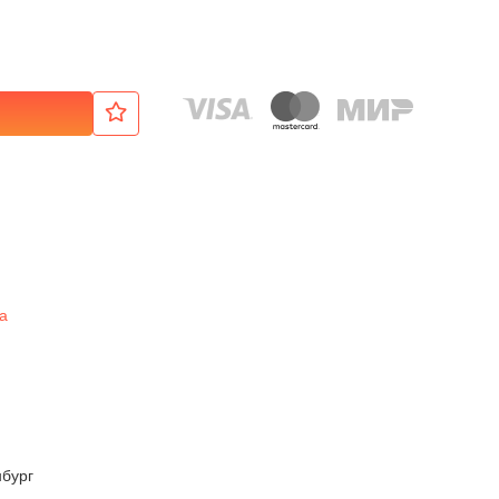
а
бург