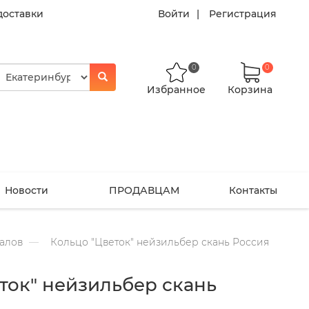
доставки
Войти
Регистрация
0
0
Избранное
Корзина
Новости
ПРОДАВЦАМ
Контакты
алов
Кольцо "Цветок" нейзильбер скань Россия
ток" нейзильбер скань