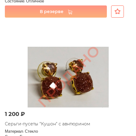
Состояние: Отличное
В резерве
1 200 ₽
Серьги-пусеты "Кушон" с авнтюрином
Материал: Стекло