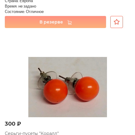
Страна: Европа
Время: не задано
Состояние: Отличное
В резерве
300 ₽
Серьги-пусеты "Коралл"