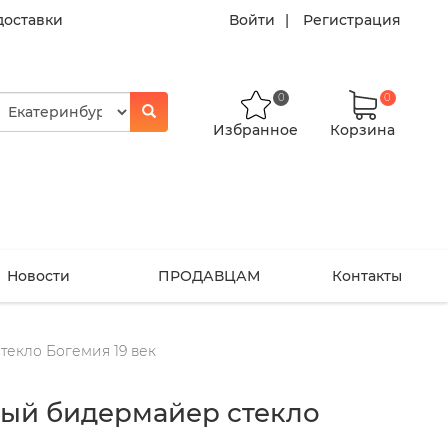
доставки
Войти
Регистрация
0
0
Избранное
Корзина
Новости
ПРОДАВЦАМ
Контакты
екло Богемия 19 век
вый бидермайер стекло