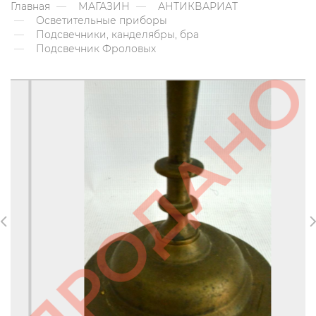
Главная
МАГАЗИН
АНТИКВАРИАТ
Осветительные приборы
Подсвечники, канделябры, бра
Подсвечник Фроловых