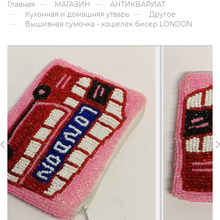
Главная
МАГАЗИН
АНТИКВАРИАТ
Кухонная и домашняя утварь
Другое
Вышивная сумочка - кошелек бисер LONDON