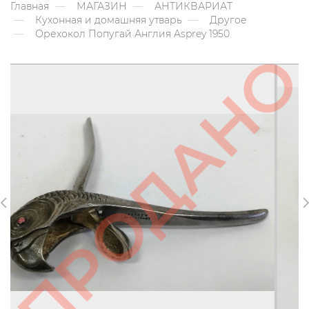
Главная
МАГАЗИН
АНТИКВАРИАТ
Кухонная и домашняя утварь
Другое
Орехокол Попугай Англия Asprey 1950