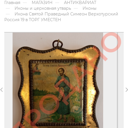
Главная
МАГАЗИН
АНТИКВАРИАТ
Иконы и церковная утварь
Иконы
Икона Святой Праведный Симеон Верхотурский
Россия 19 в ТОРГ УМЕСТЕН