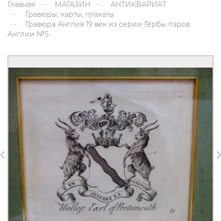
Главная
МАГАЗИН
АНТИКВАРИАТ
Гравюры, карты, плакаты
Гравюра Англия 19 век из серии Гербы пэров
Англии №5