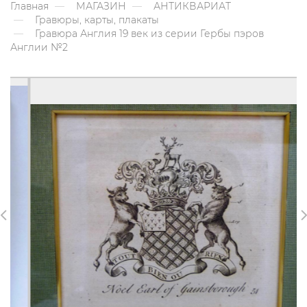
Главная
МАГАЗИН
АНТИКВАРИАТ
Гравюры, карты, плакаты
Гравюра Англия 19 век из серии Гербы пэров
Англии №2