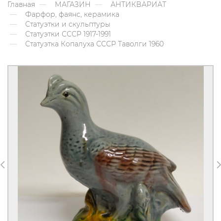
Главная
МАГАЗИН
АНТИКВАРИАТ
Фарфор, фаянс, керамика
Статуэтки и скульптуры
Статуэтки СССР 1917-1991
Статуэтка Копалуха СССР Таволги 1960