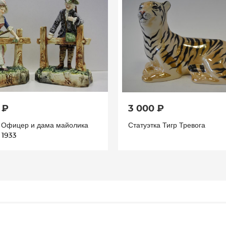
 ₽
3 000 ₽
а Офицер и дама майолика
Статуэтка Тигр Тревога
 1933