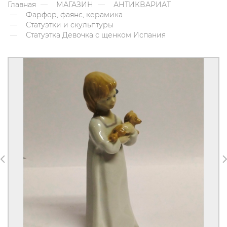
Главная
МАГАЗИН
АНТИКВАРИАТ
Фарфор, фаянс, керамика
Статуэтки и скульптуры
Статуэтка Девочка с щенком Испания