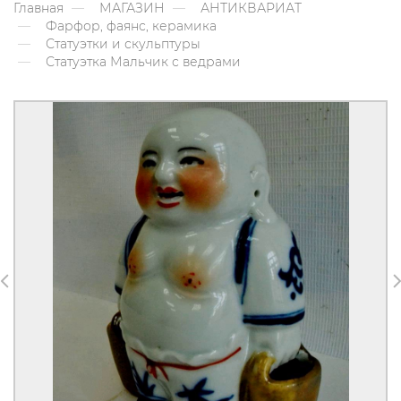
Главная
МАГАЗИН
АНТИКВАРИАТ
Фарфор, фаянс, керамика
Статуэтки и скульптуры
Статуэтка Мальчик с ведрами