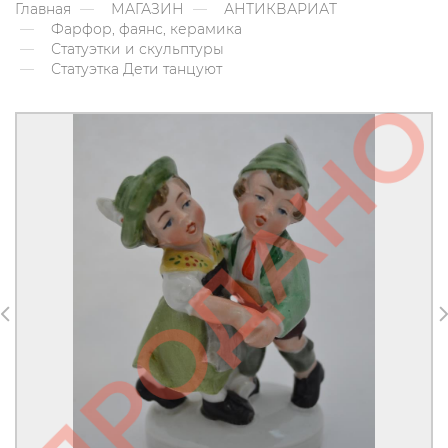
Главная
МАГАЗИН
АНТИКВАРИАТ
Фарфор, фаянс, керамика
Статуэтки и скульптуры
Статуэтка Дети танцуют