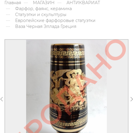
Главная
МАГАЗИН
АНТИКВАРИАТ
Фарфор, фаянс, керамика
Статуэтки и скульптуры
Европейские фарфоровые статуэтки
Ваза Черная Эллада Греция