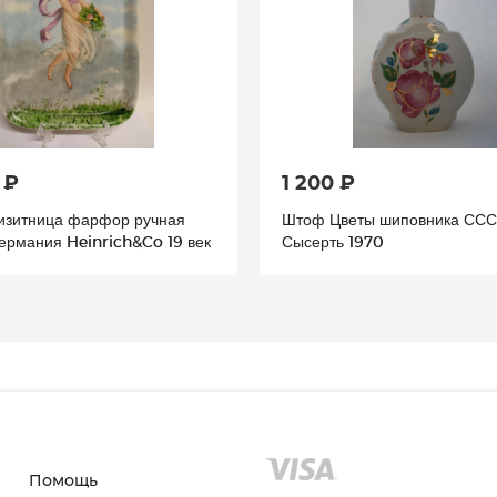
 ₽
1 200 ₽
изитница фарфор ручная
Штоф Цветы шиповника СС
ермания Heinrich&Co 19 век
Сысерть 1970
Помощь