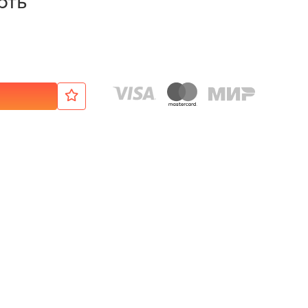
рть
₽