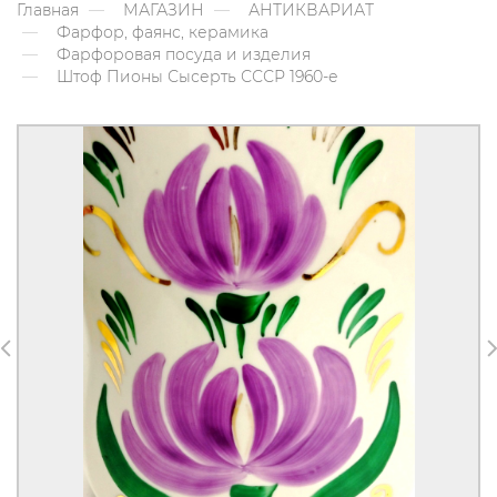
Главная
МАГАЗИН
АНТИКВАРИАТ
Фарфор, фаянс, керамика
Фарфоровая посуда и изделия
Штоф Пионы Сысерть СССР 1960-е