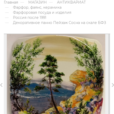
Главная
МАГАЗИН
АНТИКВАРИАТ
Фарфор, фаянс, керамика
Фарфоровая посуда и изделия
Россия после 1991
Декоративное панно Пейзаж Сосна на скале БФЗ