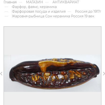
Главная
МАГАЗИН
АНТИКВАРИАТ
Фарфор, фаянс, керамика
Фарфоровая посуда и изделия
Россия до 1917г
Жаровня-рыбница Сом керамика Россия 19 век