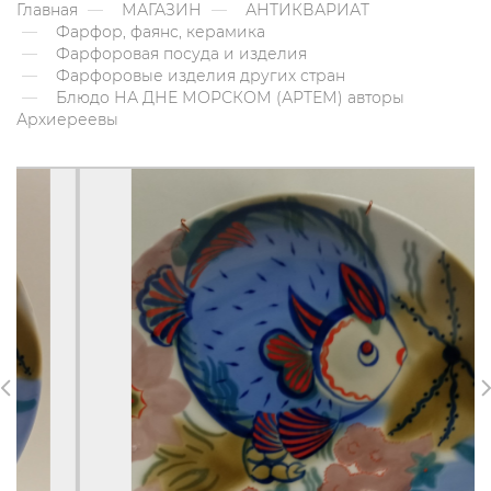
Главная
МАГАЗИН
АНТИКВАРИАТ
Фарфор, фаянс, керамика
Фарфоровая посуда и изделия
Фарфоровые изделия других стран
Блюдо НА ДНЕ МОРСКОМ (АРТЕМ) авторы
Архиереевы