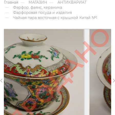
Главная
МАГАЗИН
АНТИКВАРИАТ
Фарфор, фаянс, керамика
Фарфоровая посуда и изделия
Чайная пара восточная с крышкой Китай №1