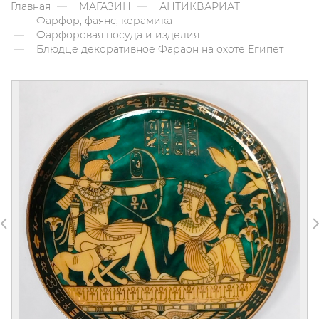
Главная
МАГАЗИН
АНТИКВАРИАТ
Фарфор, фаянс, керамика
Фарфоровая посуда и изделия
Блюдце декоративное Фараон на охоте Египет