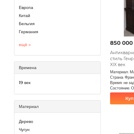
Европа
Китай
Бельгия
Германия
850 000
ещё »
Антикварн
стиль Генр
XIX век
Времена
Материал: М
Страна: Фра
19 век
Время: не за
Состояние: 
Куп
Материал
Дерево
Чугун