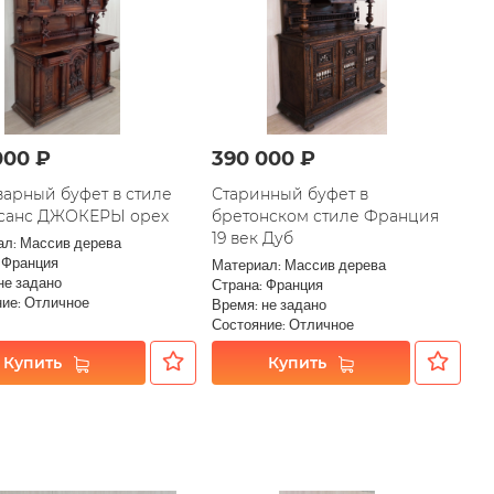
000 ₽
390 000 ₽
варный буфет в стиле
Старинный буфет в
санс ДЖОКЕРЫ орех
бретонском стиле Франция
19 век Дуб
ал: Массив дерева
 Франция
Материал: Массив дерева
не задано
Страна: Франция
ие: Отличное
Время: не задано
Состояние: Отличное
Купить
Купить