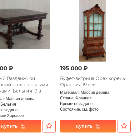
000 ₽
195 000 ₽
ый Раздвижной
Буфет-витрина Орех,корень
нный стол с резными
Франция 19 век
ами. Бельгия 19 в
Материал: Массив дерева
Страна: Франция
ал: Массив дерева
Время: не задано
 Бельгия
Состояние: см. фото
не задано
ние: Хорошее
Купить
Купить