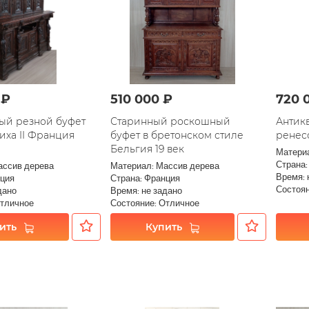
 ₽
510 000 ₽
720 
ый резной буфет
Старинный роскошный
Антик
иха II Франция
буфет в бретонском стиле
ренес
Бельгия 19 век
Матери
Страна:
ассив дерева
Материал: Массив дерева
Время: 
нция
Страна: Франция
Состоян
дано
Время: не задано
Отличное
Состояние: Отличное
ить
Купить