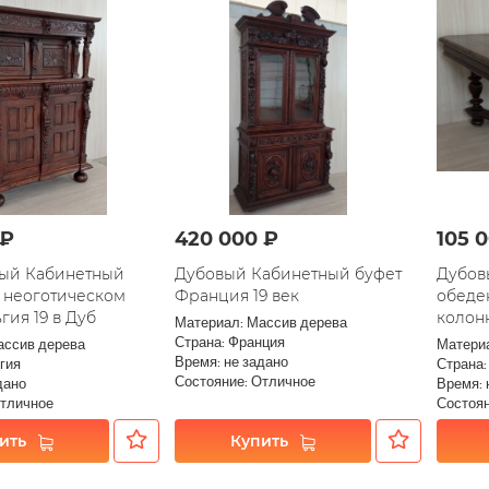
 ₽
420 000 ₽
105 
ый Кабинетный
Дубовый Кабинетный буфет
Дубов
в неоготическом
Франция 19 век
обеде
гия 19 в Дуб
колонн
Материал: Массив дерева
Страна: Франция
ассив дерева
Матери
Время: не задано
гия
Страна:
Состояние: Отличное
дано
Время: 
Отличное
Состоя
ить
Купить