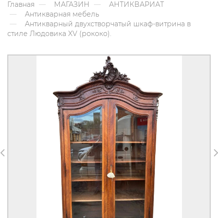
Главная
МАГАЗИН
АНТИКВАРИАТ
Антикварная мебель
Антикварный двухстворчатый шкаф-витрина в
стиле Людовика XV (рококо).