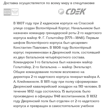
Доставка осуществляется по всему миру в спецупаковке
В 1807 году при 2 кадекском корпусе на Спасской
улице создан Волонтёрный Корпус. Начальником был
назначен командир гренадерской роты 2-го кадетского
корпуса майор Ф. Г. Гольтгойер (1771—1848). Первым
шефом Волонтёрного корпуса был цесаревич
Константин Павлович. В 1808 году Волонтёрный
корпус переименован в Дворянский полк, состоявший
из двух батальонов четырёхротного состава.
Командиром 1-го батальона был назначен майор
Гольтгойер, 2-го батальона — майор Энгельгарт.
Общее командование полком возложено на
директора 2-го кадетского корпуса генерал-майора А.
А. Клейнмихеля. В 1811 году при полку сформирован
Дворянский кавалерийский эскадрон на 110 человек. В
течение 1812 года состоялось 15 выпусков; было
произведено в офицеры 1148 воспитанников. В 1832
году Дворянский полк был отделен от 2-го кадетского
корпуса и превращен в самостоятельное учебное