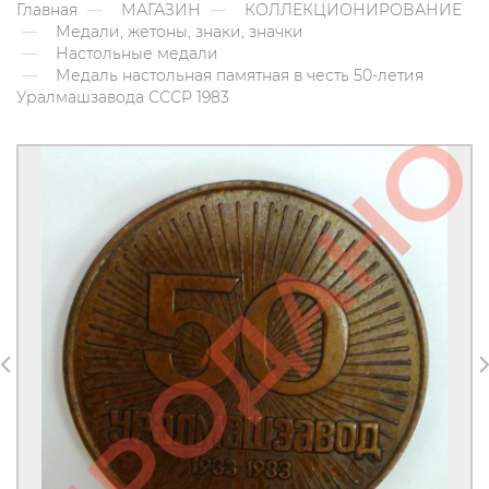
Главная
МАГАЗИН
КОЛЛЕКЦИОНИРОВАНИЕ
Медали, жетоны, знаки, значки
Настольные медали
Медаль настольная памятная в честь 50-летия
Уралмашзавода СССР 1983