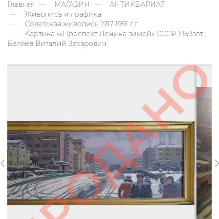
Главная
МАГАЗИН
АНТИКВАРИАТ
Живопись и графика
Советская живопись 1917-1991 г.г.
Картина ««Проспект Ленина зимой» СССР 1959авт :
Беляев Виталий Захарович