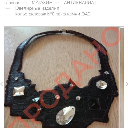
Главная
МАГАЗИН
АНТИКВАРИАТ
Ювелирные изделия
Колье-склаваж №8 кожа камни ОАЭ