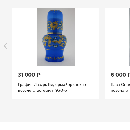
31 000 ₽
6 000 
Графин Лазурь Бидермайер стекло
Ваза Опал
позолота Богемия 1930-е
позолота