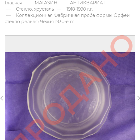
Главная
МАГАЗИН
АНТИКВАРИАТ
Стекло, хрусталь
1918-1990 г.г.
Коллекционная Фабричная проба формы Орфей
стекло рельеф Чехия 1930-е гг