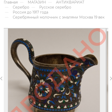
Главная
МАГАЗИН
АНТИКВАРИАТ
Серебро
Русское серебро
Россия до 1917 года
Серебрянный молочник с эмалями Москва 19 век